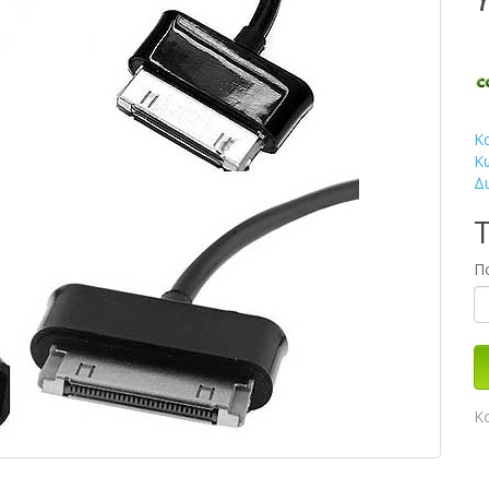
Κ
Κ
Δ
Τ
Π
Κ