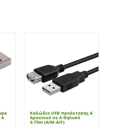
ype
Καλώδιο USB προέκτασης Α
 Α
Αρσενικό σε Α Θηλυκό
0.75m (A/M-A/F)