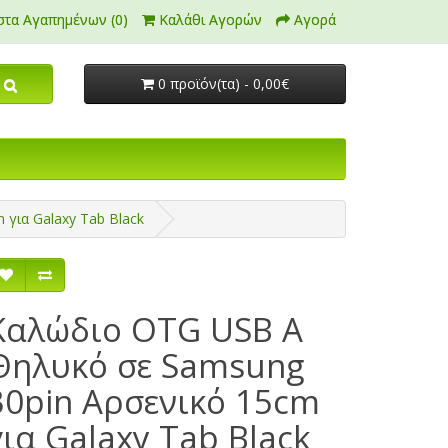
στα Αγαπημένων (0)
Καλάθι Αγορών
Αγορά
0 προϊόν(τα) - 0,00€
για Galaxy Tab Black
Καλώδιο OTG USB Α
Θηλυκό σε Samsung
30pin Αρσενικό 15cm
για Galaxy Tab Black