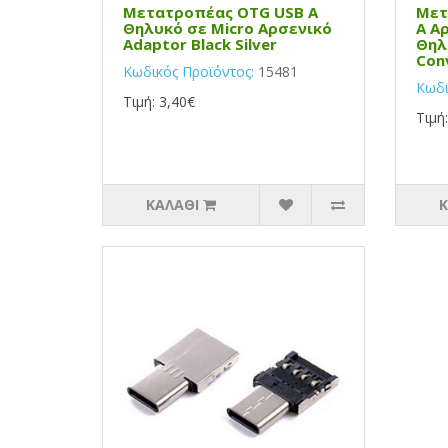
Μετατροπέας OTG USB Α
Μετ
Θηλυκό σε Micro Αρσενικό
Α Α
Adaptor Black Silver
Θηλ
Con
Κωδικός Προϊόντος:
15481
Κωδι
Τιμή: 3,40€
Τιμή
ΚΑΛΆΘΙ
Κ