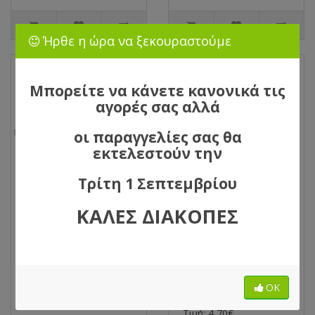
Ήρθε η ώρα να ξεκουραστούμε
Μπορείτε να κάνετε κανονικά τις
αγορές σας αλλά
οι παραγγελίες σας θα
εκτελεστούν την
Τρίτη 1 Σεπτεμβρίου
Καλώδιο USB
Μετατροπέας USB
ΚΑΛΕΣ ΔΙΑΚΟΠΕΣ
προέκτασης Α
3.0 Type A Θηλυκό
Αρσενικό σε Α
σε Θηλυκό, Μούφα
Θηλυκό 1.5m (A/M-
Adapter Coupler
A/F)
Gender Changer
Connector
Κωδικός Προϊόντος:
Κωδικός Προϊόντος:
15279
ΟΚ
15418
Τιμή: 3,50€
Τιμή: 4,70€