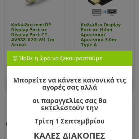
Καλώδιο mini DP
Καλώδιο Display
Display Port σε
Port σε Hdmi
Display Port CT-
Αρσενικό/
AV588-02G-W1 1m
Αρσενικό 3.0m
Λευκό
Type A
Κωδικός Προϊόντος:
Κωδικός Προϊόντος:
Ήρθε η ώρα να ξεκουραστούμε
15022
15053
Τιμή: 13,90€
Τιμή: 14,90€
Μπορείτε να κάνετε κανονικά τις
αγορές σας αλλά
οι παραγγελίες σας θα
εκτελεστούν την
Τρίτη 1 Σεπτεμβρίου
ΚΑΛΕΣ ΔΙΑΚΟΠΕΣ