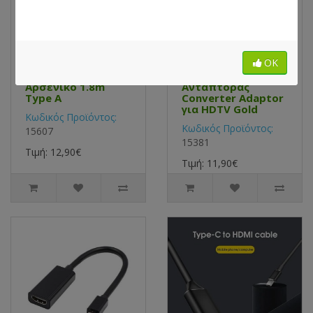
Καλώδιο Display
4k Display Port DP
ΟΚ
Port σε Hdmi
Αρσενικό σε HDMI
Αρσενικό/
Θηλυκό
Αρσενικό 1.8m
Αντάπτορας
Type A
Converter Adaptor
για HDTV Gold
Κωδικός Προϊόντος:
Κωδικός Προϊόντος:
15607
15381
Τιμή: 12,90€
Τιμή: 11,90€