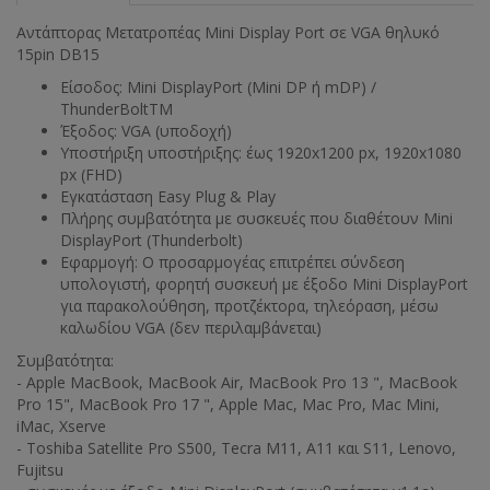
Αντάπτορας Μετατροπέας Mini Display Port σε VGA θηλυκό
15pin DB15
Είσοδος: Mini DisplayPort (Mini DP ή mDP) /
ThunderBoltTM
Έξοδος: VGA (υποδοχή)
Υποστήριξη υποστήριξης: έως 1920x1200 px, 1920x1080
px (FHD)
Εγκατάσταση Easy Plug & Play
Πλήρης συμβατότητα με συσκευές που διαθέτουν Mini
DisplayPort (Thunderbolt)
Εφαρμογή: Ο προσαρμογέας επιτρέπει σύνδεση
υπολογιστή, φορητή συσκευή με έξοδο Mini DisplayPort
για παρακολούθηση, προτζέκτορα, τηλεόραση, μέσω
καλωδίου VGA (δεν περιλαμβάνεται)
Συμβατότητα:
- Apple MacBook, MacBook Air, MacBook Pro 13 ", MacBook
Pro 15", MacBook Pro 17 ", Apple Mac, Mac Pro, Mac Mini,
iMac, Xserve
- Toshiba Satellite Pro S500, Tecra M11, A11 και S11, Lenovo,
Fujitsu