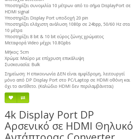
Υποστηρίζει συνομιλία 10 μέτρων από το σήμα DisplayPort σε
HDMI signal
Υποστηρίζει Display Port υποδοχή 20 pin
Υποστηρίζει ελάχιστη ανάλυση 1080p σε 24bpp, 50/60 Hz στα
10 μέτρα
Υποστηρίζει 8 bit & 10 bit εύρος ζώνης χρώματος
Μεταφορά Video μέχρι 10.8Gpbs
Μήκος: 5cm
Χρώμα: Μαύρο με επίχρυση επικάλυψη
Συσκευασία: Bulk
Σημείωση: Η επικοινωνία ΔΕΝ είναι αμφίδρομη, λειτουργεί
μόνο από DP Display Port στο PC/Laptop σε HDMI οθόνη και
όχι το αντίθετο. (Καλώδιο HDMI δεν περιλαμβάνεται)
4k Display Port DP
Αρσενικό σε HDMI Θηλυκό
Αντάπτορας Converter