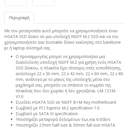
Περιγραφή
Με τον μετατροπέα αυτό μπορείτε να χρησιμοποιήσετε έναν
mSATA SSD δίσκο σε μια υποδοχή NGFF M.2 SSD και να τον
χρησιμοποιήσετε σαν bootable δίσκο εκκίνησης στο barebone
pc ή laptop σύστημά σας.
Ο προσαρμογέας μπορεί να χρησιμοποιήσει μια
διασύνδεση υποδοχή NGFF M.2 για χρήση ενός mSATA
SSD δίσκου, η πλακέτα έχει τέσσερις οπές τοποθέτησης,
αντίστοιχα 22 x 30 mm, 22 x 42 mm, 22 x 60 mm, 22 x 80
mm, ανάλογα με το μήκος της υποδοχής μέσα στο
μηχάνημά σας, μπορείτε να σπάσετε το κομμάτι της
πλακέτας που δεν χωράει ή δεν χρειάζεται. LM-121M-
V1.0
Συνδέει mSATA SSD σε NGFF B+M Key motherboard
Συμβατό με PCI Express M.2 specification 1.0.
Συμβατό με SATA III specification.
Υποστηρίζει μεταφορά δεδομένων έως και 6.0Gb/s
Υποστηρίζει 27mm half-size & 50mm full-size mSATA