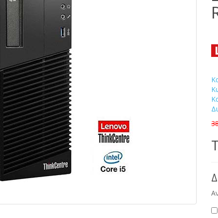
Κ
Κ
Κ
Δ
3
Τ
Δ
Α