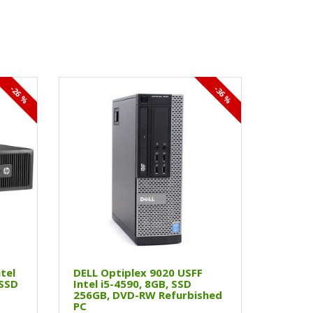
-26 %
-36 %
tel
DELL Optiplex 9020 USFF
 SSD
Intel i5-4590, 8GB, SSD
256GB, DVD-RW Refurbished
PC