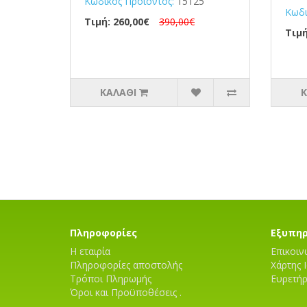
Κωδικός Προϊόντος:
15125
Κωδι
Τιμή: 260,00€
390,00€
Τιμή
ΚΑΛΆΘΙ
Κ
Πληροφορίες
Εξυπη
Η εταιρία
Επικοιν
Πληροφορίες αποστολής
Χάρτης 
Τρόποι Πληρωμής
Ευρετή
Όροι και Προϋποθέσεις .