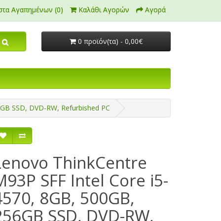
στα Αγαπημένων (0)
Καλάθι Αγορών
Αγορά
0 προϊόν(τα) - 0,00€
56GB SSD, DVD-RW, Refurbished PC
Lenovo ThinkCentre
M93P SFF Intel Core i5-
4570, 8GB, 500GB,
256GB SSD, DVD-RW,