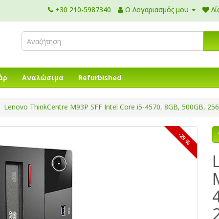
+30 210-5987340
Ο Λογαριασμός μου
Λί
άρ
Αναλώσιμα
Refurbished
Lenovo ThinkCentre M93P SFF Intel Core i5-4570, 8GB, 500GB, 2
-29 %