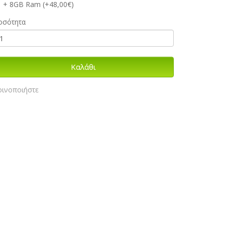
+ 8GB Ram (+48,00€)
οσότητα
Καλάθι
οινοποιήστε