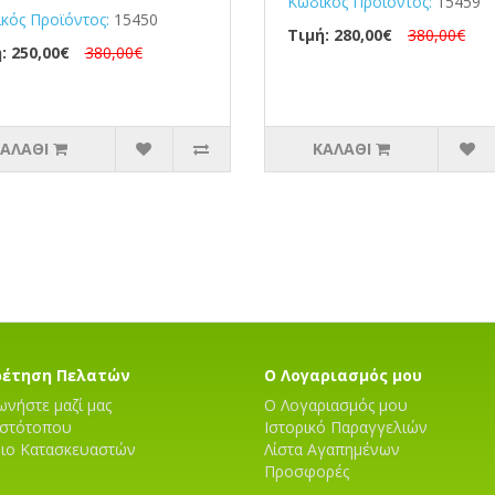
Κωδικός Προϊόντος:
15459
κός Προϊόντος:
15450
Τιμή: 280,00€
380,00€
: 250,00€
380,00€
ΑΛΆΘΙ
ΚΑΛΆΘΙ
ρέτηση Πελατών
Ο Λογαριασμός μου
ωνήστε μαζί μας
Ο Λογαριασμός μου
Ιστότοπου
Ιστορικό Παραγγελιών
ριο Κατασκευαστών
Λίστα Αγαπημένων
Προσφορές