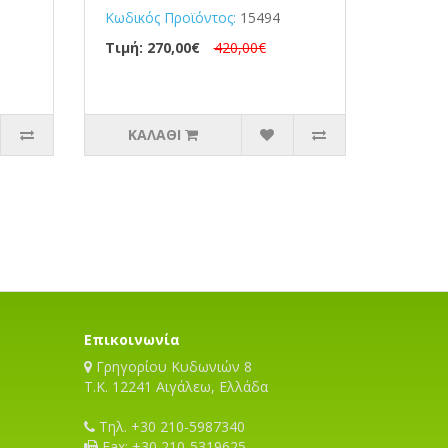
Κωδικός Προϊόντος:
15494
Τιμή: 270,00€
420,00€
ΚΑΛΆΘΙ
Επικοινωνία
Γρηγορίου Κυδωνιών 8
T.K. 12241 Αιγάλεω, Ελλάδα
Τηλ. +30 210-5987340
Fax: +30 210-5319625