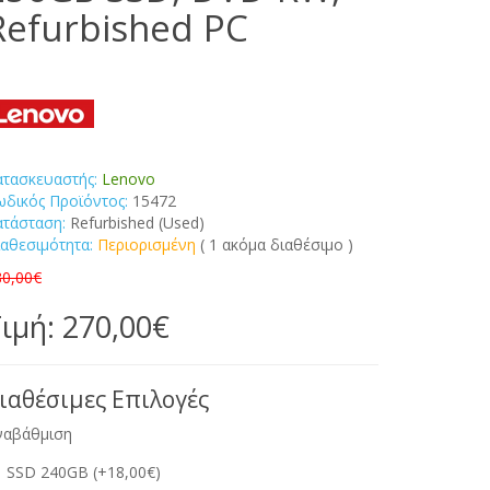
Refurbished PC
ατασκευαστής:
Lenovo
ωδικός Προϊόντος:
15472
ατάσταση:
Refurbished (Used)
ιαθεσιμότητα:
Περιορισμένη
( 1 ακόμα διαθέσιμο )
80,00€
ιμή: 270,00€
ιαθέσιμες Επιλογές
ναβάθμιση
SSD 240GB (+18,00€)