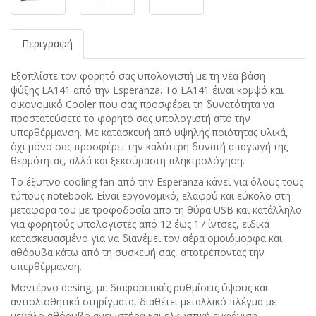
Περιγραφή
Εξοπλίστε τον φορητό σας υπολογιστή με τη νέα βάση
ψύξης EA141 από την Esperanza. Το EA141 έιναι κομψό και
οικονομικό Cooler που σας προσφέρει τη δυνατότητα να
προστατεύσετε το φορητό σας υπολογιστή από την
υπερθέρμανση. Με κατασκευή από υψηλής ποιότητας υλικά,
όχι μόνο σας προσφέρει την καλύτερη δυνατή απαγωγή της
θερμότητας, αλλά και ξεκούραστη πληκτρολόγηση.
Το έξυπνο cooling fan από την Esperanza κάνει για όλους τους
τύπους notebook. Είναι εργονομικό, ελαφρύ και εύκολο στη
μεταφορά του με τροφοδοσία απο τη θύρα USB και κατάλληλο
για φορητούς υπολογιστές από 12 έως 17 ίντσες, ειδικά
κατασκευασμένο για να διανέμει τον αέρα ομοιόμορφα και
αθόρυβα κάτω από τη συσκευή σας, αποτρέποντας την
υπερθέρμανση.
Μοντέρνο desing, με διαφορετικές ρυθμίσεις ύψους και
αντιολισθητικά στηρίγματα, διαθέτει μεταλλικό πλέγμα με
μεγάλο αθόρυβο ανεμιστήρα και ελκυστική εμφάνιση.