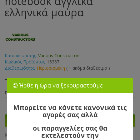
notebook αγγλικά
ελληνικά μαύρα
Κατασκευαστής:
Various Constructors
Κωδικός Προϊόντος:
15367
Διαθεσιμότητα:
Περιορισμένη
( 1 ακόμα διαθέσιμο )
Τιμή: 3,60€
Ήρθε η ώρα να ξεκουραστούμε
Ποσότητα
Μπορείτε να κάνετε κανονικά τις
αγορές σας αλλά
Καλάθι
οι παραγγελίες σας θα
εκτελεστούν την
Κοινοποιήστε