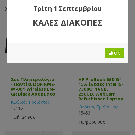
Τρίτη 1 Σεπτεμβρίου
Σχετικά Προϊόντα
ΚΑΛΕΣ ΔΙΑΚΟΠΕΣ
ΟΚ
Σετ Πληκτρολόγιο
HP ProBook 650 G4
- Ποντίκι DQR KMS-
15.6 ίντσες Intel i5-
W-001 Wireless EN-
7300U, 16GB,
GR Black Ασύρματο
250GB, WebCam,
Refurbished Laptop
Κωδικός Προϊόντος:
Κωδικός Προϊόντος:
15115
15453
Τιμή: 24,90€
Τιμή: 360,00€