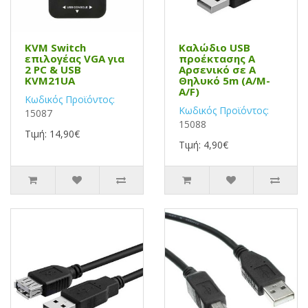
KVM Switch
Καλώδιο USB
επιλογέας VGA για
προέκτασης Α
2 PC & USB
Αρσενικό σε Α
KVM21UA
Θηλυκό 5m (A/M-
A/F)
Κωδικός Προϊόντος:
Κωδικός Προϊόντος:
15087
15088
Τιμή: 14,90€
Τιμή: 4,90€