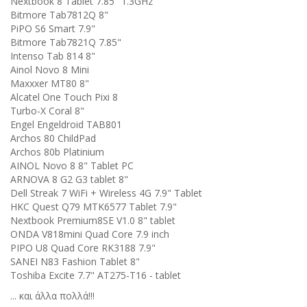
Nextbook 8 Tablet 7.85" 1.3GHz
Bitmore Tab7812Q 8"
PiPO S6 Smart 7.9"
Bitmore Tab7821Q 7.85"
Intenso Tab 814 8"
Ainol Novo 8 Mini
Maxxxer MT80 8"
Alcatel One Touch Pixi 8
Turbo-X Coral 8"
Engel Engeldroid TAB801
Archos 80 ChildPad
Archos 80b Platinium
AINOL Novo 8 8" Tablet PC
ARNOVA 8 G2 G3 tablet 8"
Dell Streak 7 WiFi + Wireless 4G 7.9" Tablet
HKC Quest Q79 MTK6577 Tablet 7.9"
Nextbook Premium8SE V1.0 8" tablet
ONDA V818mini Quad Core 7.9 inch
PIPO U8 Quad Core RK3188 7.9"
SANEI N83 Fashion Tablet 8"
Toshiba Excite 7.7" AT275-T16 - tablet
... και άλλα πολλά!!!