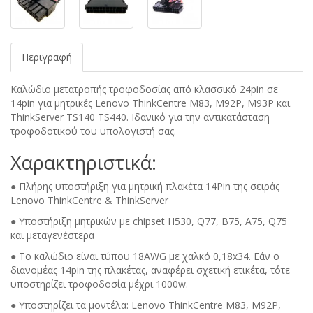
Περιγραφή
Καλώδιο μετατροπής τροφοδοσίας από κλασσικό 24pin σε
14pin για μητρικές Lenovo ThinkCentre M83, M92P, M93P και
ThinkServer TS140 TS440. Ιδανικό για την αντικατάσταση
τροφοδοτικού του υπολογιστή σας.
Χαρακτηριστικά:
● Πλήρης υποστήριξη για μητρική πλακέτα 14Pin της σειράς
Lenovo ThinkCentre & ThinkServer
● Υποστήριξη μητρικών με chipset H530, Q77, B75, A75, Q75
και μεταγενέστερα
● Το καλώδιο είναι τύπου 18AWG με χαλκό 0,18x34. Εάν ο
διανομέας 14pin της πλακέτας, αναφέρει σχετική ετικέτα, τότε
υποστηρίζει τροφοδοσία μέχρι 1000w.
● Υποστηρίζει τα μοντέλα: Lenovo ThinkCentre M83, M92P,